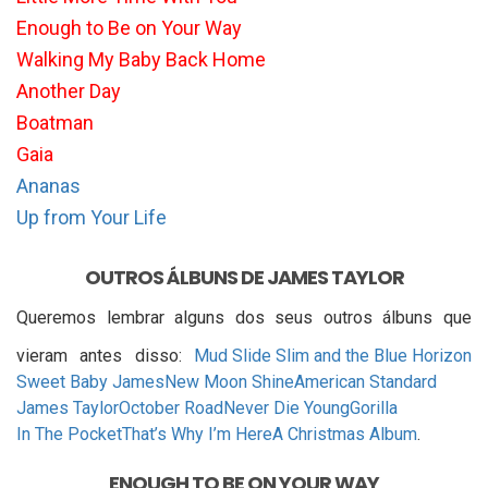
Enough to Be on Your Way
Walking My Baby Back Home
Another Day
Boatman
Gaia
Ananas
Up from Your Life
OUTROS ÁLBUNS DE JAMES TAYLOR
Queremos lembrar alguns dos seus outros álbuns que
vieram antes disso:
Mud Slide Slim and the Blue Horizon
Sweet Baby James
New Moon Shine
American Standard
James Taylor
October Road
Never Die Young
Gorilla
In The Pocket
That’s Why I’m Here
A Christmas Album
.
ENOUGH TO BE ON YOUR WAY