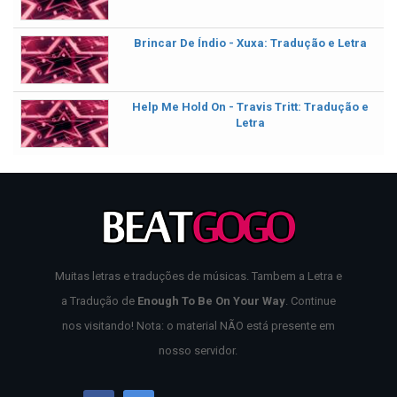
Brincar De Índio - Xuxa: Tradução e Letra
Help Me Hold On - Travis Tritt: Tradução e
Letra
Muitas letras e traduções de músicas. Tambem a Letra e
a Tradução de
Enough To Be On Your Way
. Continue
nos visitando! Nota: o material NÃO está presente em
nosso servidor.