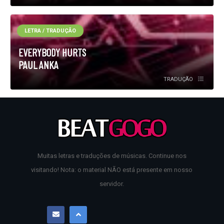
LETRA / TRADUÇÃO
EVERYBODY HURTS
PAUL ANKA
TRADUÇÃO
Muitas letras e traduções de músicas. Continue nos
visitando! Nota: o material NÃO está presente em nosso
servidor.