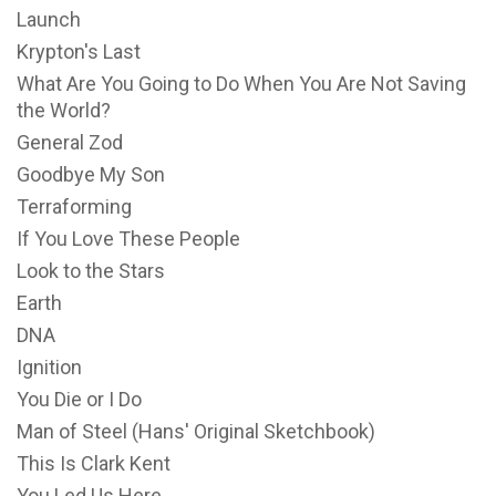
Launch
Krypton's Last
What Are You Going to Do When You Are Not Saving
the World?
General Zod
Goodbye My Son
Terraforming
If You Love These People
Look to the Stars
Earth
DNA
Ignition
You Die or I Do
Man of Steel (Hans' Original Sketchbook)
This Is Clark Kent
You Led Us Here