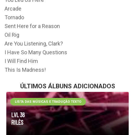
Arcade
Tornado
Sent Here for a Reason
Oil Rig
Are You Listening, Clark?
I Have So Many Questions
I Will Find Him
This Is Madness!
ÚLTIMOS ÁLBUNS ADICIONADOS
LISTA DAS MÚSICAS E TRADUÇÃO TEXTO
LVL 36
RILÈS