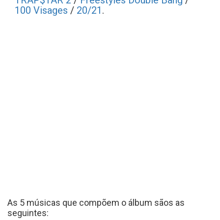
TRAP$TAR 2
/
Freestyles Double Bang
/
100 Visages
/
20/21
.
As 5 músicas que compõem o álbum sãos as
seguintes: