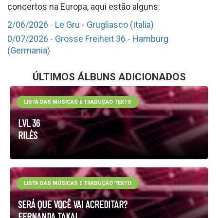
concertos na Europa, aqui estão alguns:
2/06/2026 - Le Gru - Grugliasco (Italia)
0/07/2026 - Grosse Freiheit 36 - Hamburg
(Germania)
ÚLTIMOS ÁLBUNS ADICIONADOS
LISTA DAS MÚSICAS E TRADUÇÃO TEXTO
LVL 36
RILÈS
LISTA DAS MÚSICAS E TRADUÇÃO TEXTO
SERÁ QUE VOCÊ VAI ACREDITAR?
FERNANDA TAKAI