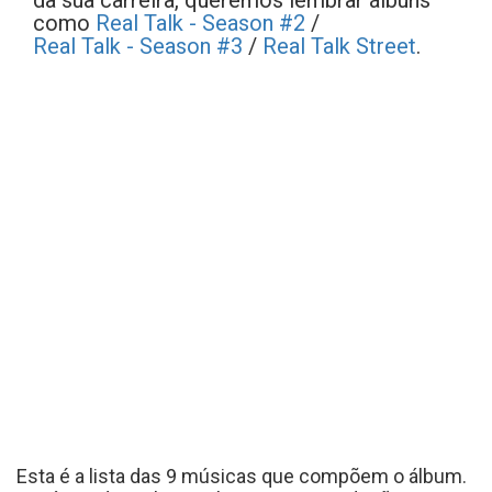
da sua carreira, queremos lembrar álbuns
como
Real Talk - Season #2
/
Real Talk - Season #3
/
Real Talk Street
.
Esta é a lista das 9 músicas que compõem o álbum.