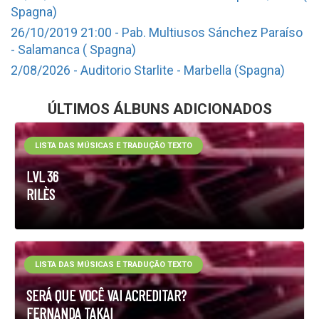
Spagna)
26/10/2019 21:00 - Pab. Multiusos Sánchez Paraíso
- Salamanca ( Spagna)
2/08/2026 - Auditorio Starlite - Marbella (Spagna)
ÚLTIMOS ÁLBUNS ADICIONADOS
LISTA DAS MÚSICAS E TRADUÇÃO TEXTO
LVL 36
RILÈS
LISTA DAS MÚSICAS E TRADUÇÃO TEXTO
SERÁ QUE VOCÊ VAI ACREDITAR?
FERNANDA TAKAI