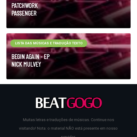
PATCHWORK
PASSENGER
LISTA DAS MÚSICAS E TRADUÇÃO TEXTO
BEGIN AGAIN - EP
NICK MULVEY
Muitas letras e traduções de músicas. Continue nos
visitando! Nota: o material NÃO está presente em nosso
servidor.